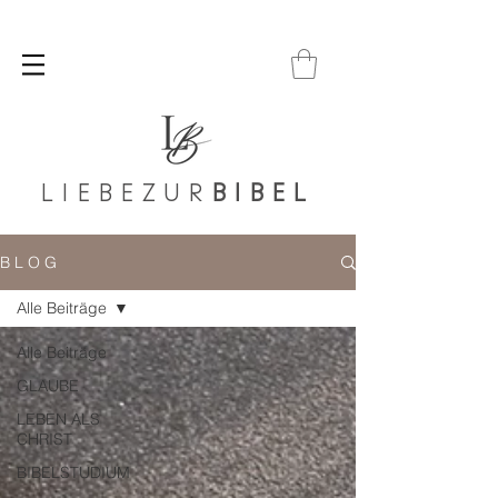
LIEBEZUR
BIBEL
B L O G
Alle Beiträge
Alle Beiträge
GLAUBE
LEBEN ALS
CHRIST
BIBELSTUDIUM