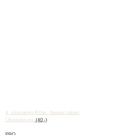
4. Journaling Bible - Neues Leben 
Übersetzung 
 (40,-)
PRO