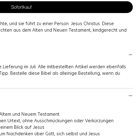
Sofortkauf
te, und sie führt zu einer Person: Jesus Christus. Diese
hichten aus dem Alten und Neuen Testament, kindgerecht und
 Jesus, ob bei Abraham, David oder den Propheten. Fragen am
n ein, über Gott, über sich selbst und über das, was Jesus für
e Lieferung im Juli. Alle mitbestellten Artikel werden ebenfalls
ipp: Bestelle diese Bibel als alleinige Bestellung, wenn du
us Altem und Neuem Testament
ischen Urtext, ohne Ausschmückungen oder Verkürzungen
einem Blick auf Jesus
zum Nachdenken über Gott, sich selbst und Jesus