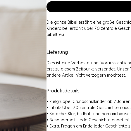
Die ganze Bibel erzählt eine große Geschich
Kinderbibel erzählt über 70 zentrale Gesc
bibeltreu.
Jede Geschichte endet mit einem Blick auf
Lieferung
Ende jeder Geschichte laden zum Nachdenke
uns getan hat.
Dies ist eine Vorbestellung. Voraussichtlich
erst zu diesem Zeitpunkt versendet. Unser T
andere Artikel nicht verzögern möchtest.
Produktdetails
• Zielgruppe: Grundschulkinder ab 7 Jahren
• Inhalt: Über 70 zentrale Geschichten a
• Sprache: Klar, bildhaft und nah am bibl
• Besonderheit: Jede Geschichte endet mit 
• Extra: Fragen am Ende jeder Geschichte 