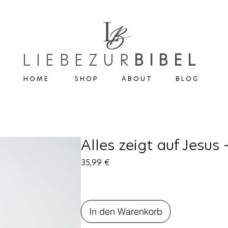
LIEBEZUR
BIBEL
H O M E
S H O P
A B O U T
B L O G
Alles zeigt auf Jesus
Preis
35,99 €
In den Warenkorb