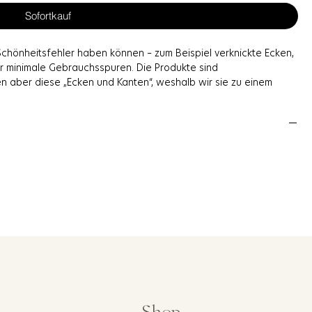
Sofortkauf
Schönheitsfehler haben können – zum Beispiel verknickte Ecken,
er minimale Gebrauchsspuren. Die Produkte sind
gen aber diese „Ecken und Kanten“, weshalb wir sie zu einem
hlt. Das bedeutet: Jede Bestellung ist eine kleine
 unterschiedlich und kann nicht ausgesucht werden.
usgeschlossen.