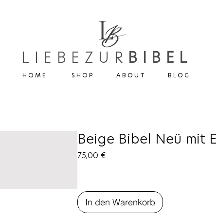
LIEBEZUR
BIBEL
H O M E
S H O P
A B O U T
B L O G
Beige Bibel Neü mit 
Preis
75,00 €
In den Warenkorb