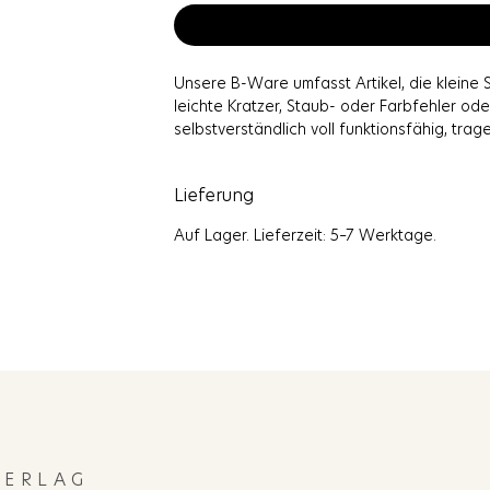
Unsere B-Ware umfasst Artikel, die kleine 
leichte Kratzer, Staub- oder Farbfehler od
selbstverständlich voll funktionsfähig, tra
reduzierten Preis anbieten.
Jedes B-Ware-Produkt wird zufällig ausgewä
Lieferung
Überraschung, denn die Art der Macken ist
Bitte beachte: B-Ware ist vom Umtausch a
Auf Lager. Lieferzeit: 5–7 Werktage.
ERLAG