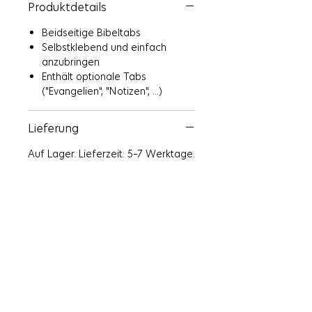
Produktdetails
navigieren. Die Bibeltabs in olivgrün,
terrakotta und beige mit
Beidseitige Bibeltabs
Blumenelementen setzen einen
Selbstklebend und einfach
warmen Akzent in jeder Bibel.
anzubringen
Enthält optionale Tabs
Das Bibelregister ist
selbstklebend
("Evangelien", "Notizen", ...)
und ideal für Bibelleser, die Wert
auf Komfort und Eleganz legen.
Lieferung
Auf Lager. Lieferzeit: 5–7 Werktage.