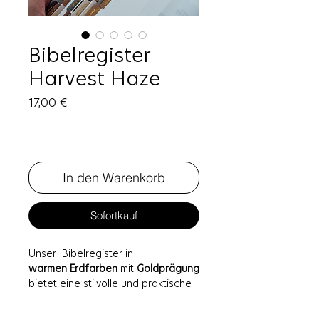
Bibelregister
Harvest Haze
Preis
17,00 €
In den Warenkorb
Sofortkauf
Unser Bibelregister in
warmen Erdfarben
mit
Goldprägung
bietet eine stilvolle und praktische
Möglichkeit, schnell und einfach
durch die Bücher der Bibel zu