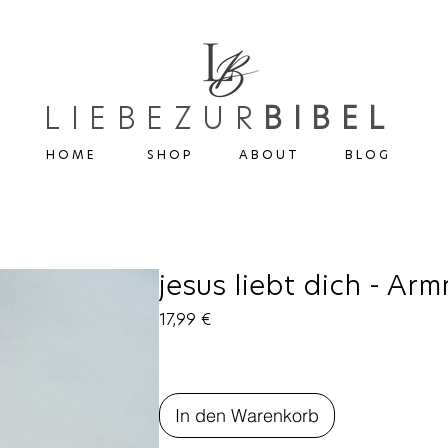
LIEBEZUR
BIBEL
H O M E
S H O P
A B O U T
B L O G
jesus liebt dich - Arm
Preis
17,99 €
In den Warenkorb