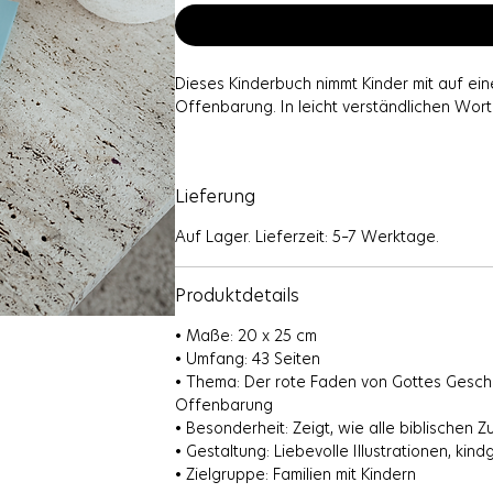
Dieses Kinderbuch nimmt Kinder mit auf ein
Offenbarung. In leicht verständlichen Wort
Jede Seite hilft Kindern, die Zusammenhäng
hinweist. Liebevolle Illustrationen begleiten
Lieferung
Ein wertvolles Buch für Familien, die ihren
Auf Lager. Lieferzeit: 5–7 Werktage.
nahebringen möchten.
Produktdetails
• Maße: 20 x 25 cm
• Umfang: 43 Seiten
• Thema: Der rote Faden von Gottes Gesch
Offenbarung
• Besonderheit: Zeigt, wie alle biblische
• Gestaltung: Liebevolle Illustrationen, ki
• Zielgruppe: Familien mit Kindern