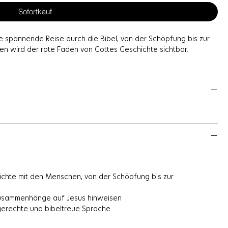
Sofortkauf
e spannende Reise durch die Bibel, von der Schöpfung bis zur
en wird der rote Faden von Gottes Geschichte sichtbar.
e der Bibel zu entdecken und zu verstehen, wie alles auf Jesus
 die Kinder durch jedes Kapitel.
 Kindern die Bibel auf eine kindgerechte und bibeltreue Weise
ichte mit den Menschen, von der Schöpfung bis zur
n Zusammenhänge auf Jesus hinweisen
ndgerechte und bibeltreue Sprache