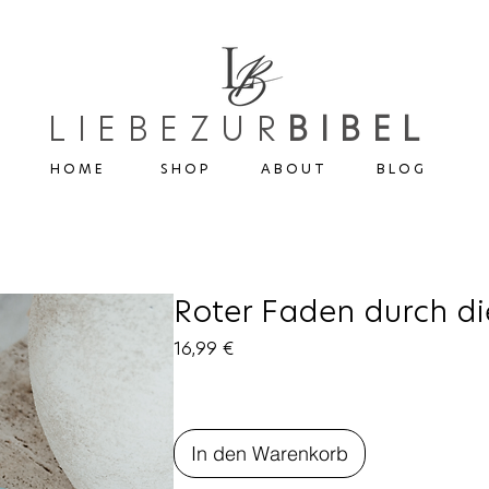
LIEBEZUR
BIBEL
H O M E
S H O P
A B O U T
B L O G
Roter Faden durch di
Preis
16,99 €
In den Warenkorb