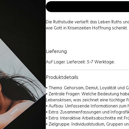
Die Ruthstudie vertieft das Leben Ruths u
wie Gott in Krisenzeiten Hoffnung schenkt.
Du entdeckst, dass Gott einen Plan für das 
Diese Bibelstudie ist ein unverzichtbares W
Lieferung
Glauben tiefer erforschen möchte.
Auf Lager. Lieferzeit: 5–7 Werktage.
Produktdetails
• Thema: Gehorsam, Demut, Loyalität und Go
• Zentrale Fragen: Welche Bedeutung habe
Lebenskrisen, was zeichnet eine tüchtige F
• Aufbau: Umfassende Informationen zum hi
• Extra: Zusammenfassungen und Infografi
• Extra: Interaktive Arbeitsabschnitte mit F
• Zielgruppe: Individualstudium, Gruppen u