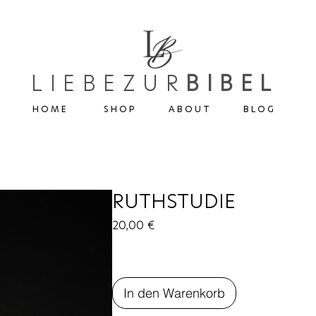
LIEBEZUR
BIBEL
H O M E
S H O P
A B O U T
B L O G
RUTHSTUDIE
Preis
20,00 €
In den Warenkorb