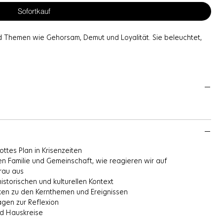
Sofortkauf
nd Themen wie Gehorsam, Demut und Loyalität. Sie beleuchtet,
Leben seiner Kinder hat, selbst inmitten von Verlust und Fremde.
erkzeug für jeden, der Ruth und ihre Bedeutung im christlichen
ttes Plan in Krisenzeiten
n Familie und Gemeinschaft, wie reagieren wir auf
rau aus
storischen und kulturellen Kontext
ken zu den Kernthemen und Ereignissen
ragen zur Reflexion
nd Hauskreise