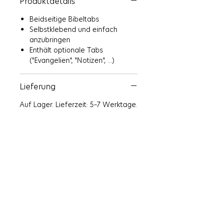
Produktdetails
navigieren.
Beidseitige Bibeltabs
Das Bibelregister ist
selbstklebend
Selbstklebend und einfach
und setzt einen
anzubringen
ästhetischen Akzent in jeder Bibel.
Enthält optionale Tabs
es ist ideal für Bibelleser, die Wert
("Evangelien", "Notizen", ...)
auf Komfort und Eleganz legen.
Lieferung
Auf Lager. Lieferzeit: 5–7 Werktage.