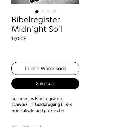
Bibelregister
Midnight Soil
Preis
17,00 €
In den Warenkorb
Sofortkauf
Unser edles Bibelregister in
schwarz
mit
Goldprägung
bietet
eine stilvolle und praktische
Möglichkeit, schnell und einfach
durch die Bücher der Bibel zu