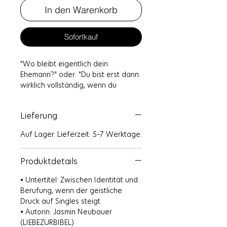
In den Warenkorb
Sofortkauf
"Wo bleibt eigentlich dein
Ehemann?" oder: "Du bist erst dann
wirklich vollständig, wenn du
verheiratet bist." Viele Frauen
erleben diesen Druck aus ihrem
Lieferung
christlichen Umfeld.
Auf Lager. Lieferzeit: 5–7 Werktage.
Es wird die Botschaft vermittelt,
dass eine Frau nur dann ihrer
Berufung nachkommen kann, wenn
Produktdetails
sie einen Partner an ihrer Seite hat.
• Untertitel: Zwischen Identität und
Das ist eine Lüge, der Frauen seit
Berufung, wenn der geistliche
Jahren Glauben schenken.
Druck auf Singles steigt
• Autorin: Jasmin Neubauer
Dieses Buch soll zeigen, dass das
(LIEBEZURBIBEL)
Singlesein genauso viel wert ist wie