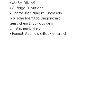
• Maße: DIN A5
das Eheleben. Jede Lebensphase
• Auflage: 3. Auflage
hat ihre Daseinsberechtigung, und
• Thema: Berufung im Singlesein,
Gott hat eine Berufung für jeden
biblische Identität, Umgang mit
Single.
geistlichem Druck aus dem
christlichen Umfeld
• Format: Auch als E-Book erhältlich